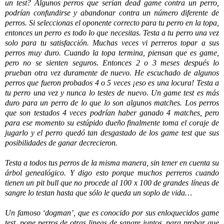
un test? Algunos perros que serían dead game contra un perro,
podrían confundirse y abandonar contra un número diferente de
perros. Si seleccionas el oponente correcto para tu perro en la topa,
entonces un perro es todo lo que necesitas. Testa a tu perro una vez
solo para tu satisfacción. Muchas veces vi perreros topar a sus
perros muy duro. Cuando la topa termina, piensan que es game,
pero no se sienten seguros. Entonces 2 o 3 meses después lo
prueban otra vez duramente de nuevo. He escuchado de algunos
perros que fueron probados 4 o 5 veces ¡eso es una locura! Testa a
tu perro una vez y nunca lo testes de nuevo. Un game test es más
duro para un perro de lo que lo son algunos matches. Los perros
que son testados 4 veces podrían haber ganado 4 matches, pero
para ese momento su estúpido dueño finalmente toma el coraje de
jugarlo y el perro quedó tan desgastado de los game test que sus
posibilidades de ganar decrecieron.
Testa a todos tus perros de la misma manera, sin tener en cuenta su
árbol genealógico. Y digo esto porque muchos perreros cuando
tienen un pit bull que no procede al 100 x 100 de grandes líneas de
sangre lo testan hasta que sólo le queda un soplo de vida…
Un famoso ‘dogman’, que es conocido por sus enloquecidos game
test, pone perros de otras lineas de sangre juntos, para probar que