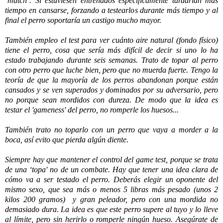
‘match’. Si estuviesen entrenados específicamente tardarían más
tiempo en cansarse, forzando a testearlos durante más tiempo y al
final el perro soportaría un castigo mucho mayor.
También empleo el test para ver cuánto aire natural (fondo físico)
tiene el perro, cosa que sería más difícil de decir si uno lo ha
estado trabajando durante seis semanas. Trato de topar al perro
con otro perro que luche bien, pero que no muerda fuerte. Tengo la
teoría de que la mayoría de los perros abandonan porque están
cansados y se ven superados y dominados por su adversario, pero
no porque sean mordidos con dureza. De modo que la idea es
testar el 'gameness' del perro, no romperle los huesos...
También trato no toparlo con un perro que vaya a morder a la
boca, así evito que pierda algún diente.
Siempre hay que mantener el control del game test, porque se trata
de una ‘topa' no de un combate. Hay que tener una idea clara de
cómo va a ser testado el perro. Deberás elegir un oponente del
mismo sexo, que sea más o menos 5 libras
más pesado (unos 2
kilos 200 gramos) y
gran peleador, pero con una mordida no
demasiado dura. La idea es que este perro supere al tuyo y lo lleve
al límite, pero sin herirlo o romperle ningún hueso. Asegúrate de