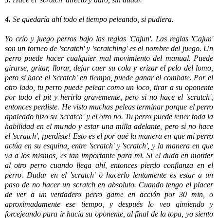
4.
Se quedaría ahí todo el tiempo peleando, si pudiera.
Yo crío y juego perros bajo las reglas 'Cajun'. Las reglas 'Cajun'
son un torneo de 'scratch' y 'scratching' es el nombre del juego. Un
perro puede hacer cualquier mal movimiento del manual. Puede
girarse, gritar, llorar, dejar caer su cola y erizar el pelo del lomo,
pero si hace el 'scratch' en tiempo, puede ganar el combate. Por el
otro lado, tu perro puede pelear como un loco, tirar a su oponente
por todo el pit y herirlo gravemente, pero si no hace el 'scratch',
entonces perdiste. He visto muchas peleas terminar porque el perro
apaleado hizo su 'scratch' y el otro no. Tu perro puede tener toda la
habilidad en el mundo y estar una milla adelante, pero si no hace
el 'scratch', ¡perdiste! Esto es el por qué la manera en que mi perro
actúa en su esquina, entre 'scratch' y 'scratch', y la manera en que
va a los mismos, es tan importante para mi. Si el duda en morder
al otro perro cuando llega ahí, entonces pierdo confianza en el
perro. Dudar en el 'scratch' o hacerlo lentamente es estar a un
paso de no hacer un scratch en absoluto. Cuando tengo el placer
de ver a un verdadero perro game en acción por 30 min, o
aproximadamente ese tiempo, y después lo veo gimiendo y
forcejeando para ir hacia su oponente, al final de la topa, yo siento