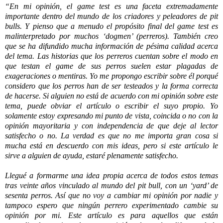
“En mi opinión, el game test es una faceta extremadamente
importante dentro del mundo de los criadores y peleadores de pit
bulls. Y pienso que a menudo el propósito final del game test es
malinterpretado por muchos ‘dogmen’ (perreros). También creo
que se ha difundido mucha información de pésima calidad acerca
del tema. Las historias que los perreros cuentan sobre el modo en
que testan el game de sus perros suelen estar plagadas de
exageraciones o mentiras. Yo me propongo escribir sobre él porqué
considero que los perros han de ser testeados y la forma correcta
de hacerse. Si alguien no está de acuerdo con mi opinión sobre este
tema, puede obviar el artículo o escribir el suyo propio. Yo
solamente estoy expresando mi punto de vista, coincida o no con la
opinión mayoritaria y con independencia de que deje al lector
satisfecho o no. La verdad es que no me importa gran cosa si
mucha está en descuerdo con mis ideas, pero si este artículo le
sirve a alguien de ayuda, estaré plenamente satisfecho.
Llegué a formarme una idea propia acerca de todos estos temas
tras veinte años vinculado al mundo del pit bull, con un ‘yard’ de
sesenta perros. Así que no voy a cambiar mi opinión por nadie y
tampoco espero que ningún perrero experimentado cambie su
opinión por mi. Este artículo es para aquellos que están