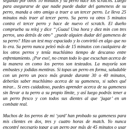
segundo por otros 10 minutos y su perro hace los scratchs. Luego
para asegurarse de que nadie puede dudar del gameness de su
perro, manda a otro amigo a traer a un tercer perro. Le lleva 25
minutos más traer al tercer perro. Su perro va otros 5 minutos
contra el tercer perro y hace de nuevo el scratch. El dueño
comprueba su reloj y dice “¡Guau! Una hora y diez min con tres
perros, uno detrás de otro” ¿puede alguien dudar del gameness de
su perro? Hizo un test muy espaciado y lo convirtió en algo que no
lo era. Su perro nunca peleó más de 15 minutos con cualquiera de
los otros perros y tenía muchísimo tiempo de descanso entre
enfrentamiento. ¡Por eso!, no crean todo lo que escuchan acerca de
la manera en como los perros son testeados. La mayoría son
embustes y jodidas mentiras. Si topas un perro en forma, saludable
con un perro un poco más grande durante 30 o 40 minutos,
deberías saber muchísimo acerca de su gameness, si sabes
qué
mirar... Si eres cuidadoso, puedes aprender acerca de su gameness
sin llevar a tu perro a su propio límite, y así luego podrás tener a
un perro fresco y con todos sus dientes al que ‘jugar’ en un
combate real.
Muchos de los perros de mi ‘yard’ han probado su gameness para
mis clientes en dos, tres y cuatro horas de match. Yo nunca
encontré necesario topar a un perro por más de 45 minutos o usar