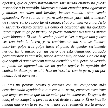
oficiales, que el perro normalmente sale herido cuando no puede
responder a la agresión. Mientras puedan empujar para agarrarse
y morder no salen mal heridos, incluso cuando están siendo
apaleados. Pero cuando un perro sólo puede yacer ahí, a merced
de su adversario y soportar el castigo, el otro animal va a morderlo
y sacudirlo cuanto quiera. Es como el boxeador que ha quedado
‘grogui’ por un golpe fuerte y no puede mantener sus manos arriba
para bloquear. El otro boxeador podrá volver a pegar una y otra
vez con toda la fuerza, y su contrincante tan solo se limitará
absorber golpe tras golpe hasta el punto de quedar seriamente
herido. Es lo mismo con un perro que está demasiado cansado
para devolver la agresión, puede acabar muy dañado. Por eso hay
que seguir el game test con mucha atención y si tu perro ha llegado
al punto de agotamiento de no poder repeler la agresión del
contrario, debes parar ahí. Haz un 'scratch' con tu perro y da por
finalizado el game test.
Si eres un perrero novato y cuentas con un compañero más
experimentado ayudándote a testar a tu perro, entonces asegúrate
que tenga en mente que ha de velar por tus intereses. Después de
todo, el no compró el perro ni lo crió desde cachorro. Él no invirtió
ningún dinero en tu perro, y a menos que realmente sea tu amigo,