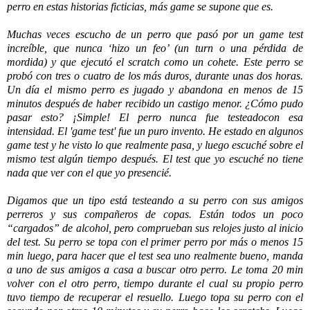
perro en estas historias ficticias, más game se supone que es.
Muchas veces escucho de un perro que pasó por un game test
increíble, que nunca ‘hizo un feo’ (un turn o una pérdida de
mordida) y que ejecutó el scratch como un cohete. Este perro se
probó con tres o cuatro de los más duros,
durante unas dos horas.
Un día el mismo perro es jugado y abandona en menos de 15
minutos después de haber recibido un castigo menor. ¿Cómo pudo
pasar esto? ¡Simple! El perro nunca fue testeadocon esa
intensidad. El 'game test' fue un puro invento. He estado en algunos
game test y he visto lo que realmente pasa, y luego escuché sobre el
mismo test algún tiempo después. El test que yo escuché no tiene
nada que ver con el que yo presencié.
Digamos que un tipo está testeando a su perro con sus amigos
perreros y sus compañeros de copas. Están todos un poco
“cargados” de alcohol, pero comprueban sus relojes justo al inicio
del test. Su perro se topa con el primer perro por más o menos 15
min luego, para hacer que el test sea uno realmente bueno, manda
a uno de sus amigos a casa a buscar otro perro. Le toma 20 min
volver con el otro perro, tiempo durante el cual su propio perro
tuvo tiempo de recuperar el resuello. Luego topa su perro con el