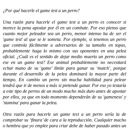
¿Por qué hacerle el game test a un perro?
Una razón para hacerle el game test a un perro es conocer si
merece la pena apostar por él en un combate. Por eso pienso que
cuanto mejor peleador sea un perro, menor intenso ha de ser el
'game test' al que se le someta. Por ejemplo, si tenemos un perro
que controla fácilmente a adversarios de su tamaño en topas,
probablemente haga lo mismo con sus oponentes en una pelea
oficial. ¿Cuál es el sentido de dejar medio muerto un perro como
ese en un game test? Ese animal probablemente no necesitará
echar mano de su 'game' límite para ganar su ‘match’, porque
durante el desarrollo de la pelea dominará la mayor parte del
tiempo. En cambio un perro sin mucha habilidad para pelear
tendrá que ir de menos a más si pretende ganar. Por eso yo testaría
a este tipo de perros de un modo mucho más duro antes de apostar
por ellos, ya que en todo momento dependerán de su 'gameness' y
'stamina' para ganar la pelea.
Otra razón para hacerle un game test a un perro sería la de
comprobar su ‘finura’ de cara a la reproducción. Cualquier macho
o hembra que yo emplee para criar debe de haber pasado antes un