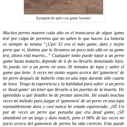
Ejemplar de apbt con game 'testado'
Muchos perros mueren cada año en el transcurso de algun 'game
test' por culpa de perreros que no saben lo que hacen. La historia
es siempre la misma “¡Ups! El era el más game, duro y mejor
perro que vi, lástima que lo llevamos un poco más allá en su game
test, ahora está muerto...” Cualquier tonto puede topar a un perro
game hasta matarlo, depende de ti de no llevarlo demasiado lejos.
Yo puedo ver a un perro en unos 30 minutos de topa y saber el
game que tiene. A veces me siento seguro acerca del 'gameness' de
mi perro después de haberlo visto en una topa durante sólo cuarto
de hora. Tengo la experiencia y la habilidad para saber si un perro
es 'dead game' sin tener que llevarlo a las puertas de la muerte. He
aprendido a qué detalles he de prestar atención. He usado muchas
veces mi método para juzgar el 'gameness' de un perro en una topa
razonablemente dura y casi nunca he estado equivocado. ¡SÍ! Un
par de veces un perro que pensaba que era dead game, ¡SÍ!
abandonó en un largo y duro match, pero el 98% de las veces mi
juicio acerca del gameness de perros ha sido correcto. Esto puede