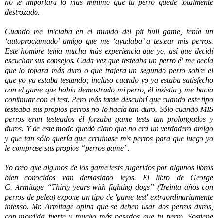
no le importará lo más mínimo que tu perro quede totalmente
destrozado.
Cuando me iniciaba en el mundo del pit bull game, tenía un
‘autoproclamado’ amigo que me ‘ayudaba’ a testear mis perros.
Este hombre tenía mucha más experiencia que yo, así que decidí
escuchar sus consejos. Cada vez que testeaba un perro él me decía
que lo topara más duro o que trajera un segundo perro sobre el
que yo ya estaba testando; incluso cuando yo ya estaba satisfecho
con el game que había demostrado mi perro, él insistía y me hacía
continuar con el test. Pero más tarde descubrí que cuando este tipo
testeaba sus propios perros no lo hacía tan duro. Sólo cuando MIS
perros eran testeados él forzaba game tests tan prolongados y
duros. Y de este modo quedó claro que no era un verdadero amigo
y que tan sólo quería que arruinase mis perros para que luego yo
le comprase sus propios “perros game”.
Yo creo que algunos de los game tests sugeridos por algunos libros
bien conocidos van demasiado lejos.
El libro de George
C. Armitage “Thirty years with fighting dogs” (Treinta años con
perros de pelea) expone un tipo de 'game test' extraordinariamente
intenso. Mr. Armitage opina
que se deben usar dos perros duros,
con mordida fuerte y mucho más pesados que tu perro. Sostiene