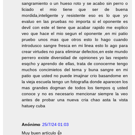
sangramiento o un hueso roto y se acabo sin perro o
liciado el mio tiene que ser de buena
mordida,inteligente y resistente eso es lo que yo
evaluo en las pruebas no importa si el oponente es
devil con este el tiene que acabar rapido me explico
veo que hace el mio segun el oponente ,en mi patio
pruebo unos mas que otros esto lo hago cuando
introdusco sangre fresca en mi linea esto lo ago para
crear virtudes no para eliminar defectos,en este mundo
perrero existe diversidad de opiniones yo las respeto
esqcho y aprendo de ellas, trata de conocerme tengo
muchos concimietos del tema y buna sangre en mi
patio que usted no puede imajinar crio basandome en
la vieja escuela tengo un fotografia donde aparecen los
mas grandes dogman de todos los tiempos q usted
conoce y no es necesario mencionar siempre la veo
antes de probar una nueva cria chao asta la vista
hatuey cuba
Anónimo
25/7/24 01:03
Muy buen artículo 👍