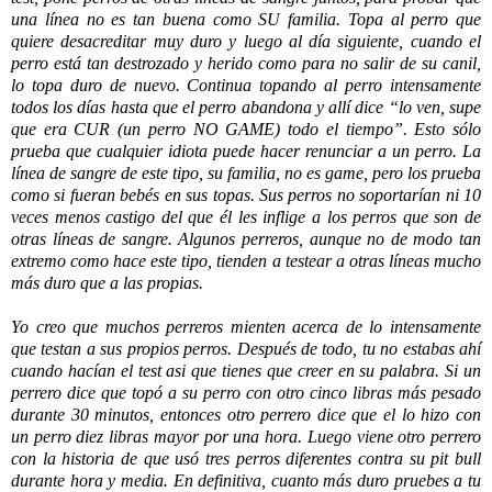
una línea no es tan buena como SU familia. Topa al perro que
quiere desacreditar muy duro y luego al día siguiente, cuando el
perro está tan destrozado y herido como para no salir de su canil,
lo topa duro de nuevo. Continua topando al perro intensamente
todos los días hasta que el perro abandona y allí dice “lo ven, supe
que era CUR (un perro NO GAME) todo el tiempo”. Esto sólo
prueba que cualquier idiota puede hacer renunciar a un perro. La
línea de sangre de este tipo, su familia, no es game, pero los prueba
como si fueran bebés en sus topas. Sus perros no soportarían ni 10
veces menos castigo del
que él les inflige a los perros que son de
otras líneas de sangre. Algunos perreros, aunque no de modo tan
extremo como hace este tipo, tienden a testear a otras líneas mucho
más duro que a las propias.
Yo creo que muchos perreros mienten acerca de lo intensamente
que testan a sus propios perros. Después de todo, tu no estabas ahí
cuando hacían el test asi que tienes que creer en su palabra. Si un
perrero dice que topó a su perro con otro cinco libras más pesado
durante 30 minutos, entonces otro perrero dice que el lo hizo con
un perro diez libras mayor por una hora. Luego viene otro perrero
con la historia de que usó tres perros diferentes contra su pit bull
durante hora y media. En definitiva, cuanto más duro pruebes a tu