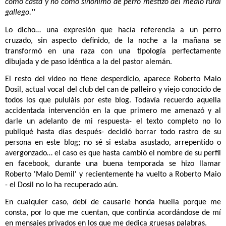
como casta y no como sinónimo de perro mestizo del medio rural
gallego.''
Lo dicho… una expresión que hacía referencia a un perro
cruzado, sin aspecto definido, de la noche a la mañana se
transformó en una raza con una tipología perfectamente
dibujada y de paso idéntica a la del pastor alemán.
El resto del video no tiene desperdicio, aparece Roberto Maio
Dosil, actual vocal del club del can de palleiro y viejo conocido de
todos los que pululáis por este blog. Todavía recuerdo aquella
accidentada intervención en la que primero me amenazó y al
darle un adelanto de mi respuesta- el texto completo no lo
publiqué hasta días después- decidió borrar todo rastro de su
persona en este blog; no sé si estaba asustado, arrepentido o
avergonzado… el caso es que hasta cambió el nombre de su perfil
en facebook, durante una buena temporada se hizo llamar
Roberto 'Malo Demil' y recientemente ha vuelto a Roberto Maio
- el Dosil no lo ha recuperado aún.
En cualquier caso, debí de causarle honda huella porque me
consta, por lo que me cuentan, que continúa acordándose de mí
en mensajes privados en los que me dedica gruesas palabras.