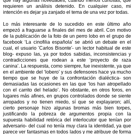
que hay algunas novedades, cuando menos curiosas, que
requieren un análisis detenido. En cualquier caso, mi
intención es dejar ya zanjado el tema de una vez por todas.
Lo más interesante de lo sucedido en este último año
empezó a fraguarse a finales del mes de abril. Con motivo
de la publicación de la foto de un perro lobo en el grupo de
facebook ‘La cinofilia española’ se abrió un debate en el
cual, el usuario 'Carlos Bisonte'- un lector habitual de este
blog- expuso las, ya por todos sabidas, inconsistencias y
contradicciones que rodean a este ‘proyecto de raza
canina’. La respuesta, como siempre, fue inexistente, ya que
en el ambiente del ‘lobero’ y sus defensores hace ya mucho
tiempo que se huye de la confrontación dialéctica- son
demasiadas las ocasiones en las que ‘los han atropellado
con el carrito del helado’. No obstante, en otros foros, en
lugares más afines, en grupos controlados donde se siente
arropados y no tienen miedo, sí que se explayaron; allí,
cierto personaje hizo algunas bromas más bien torpes,
justificando la pobreza de argumentos propia con la
supuesta habilidad retórica del interlocutor que tenían por
adversario- del cual no tenía muy clara la identidad, ya que
parece ver fantasmas en todos lados y me atribuye de forma