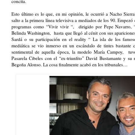
concita.
Esto último es lo que, en mi opinión, le ocurrió a Nacho Sierr
salto a la primera línea televisiva a mediados de los 90. Empez
programas como “Vivir vivir “,
dirigido por Pepe Navarro, 
Belinda Washington,
hasta que llegó al cénit con sus aparicion
Sardá o su participación en el reality “ La isla de los famo
mediática se vio inmerso en un escándalo de tintes bastante 
sentimental de aquella época, la modelo María Campoy,
tuv
Pasarela
Cibeles
con el “ex-triunfito” David Bustamante y su n
Begoña Alonso. La cosa finalmente acabó en los tribunales…