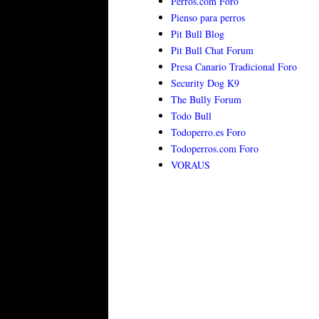
Perros.com Foro
Pienso para perros
Pit Bull Blog
Pit Bull Chat Forum
Presa Canario Tradicional Foro
Security Dog K9
The Bully Forum
Todo Bull
Todoperro.es Foro
Todoperros.com Foro
VORAUS