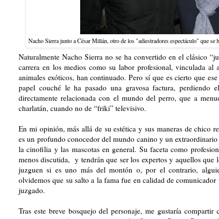
Nacho Sierra junto a César Millán, otro de los "adiestradores espectáculo" que se 
Naturalmente Nacho Sierra no se ha convertido en el clásico “jug
carrera en los medios como su labor profesional, vinculada al 
animales exóticos, han continuado. Pero sí que es cierto que ese f
papel couché le ha pasado una gravosa factura, perdiendo 
directamente relacionada con el mundo del perro, que a menudo
charlatán, cuando no de “friki” televisivo.
En mi opinión, más allá de su estética y sus maneras de chico r
es un profundo conocedor del mundo canino y un extraordinario 
la cinofilia y las mascotas en general. Su faceta como profesio
menos discutida,
y tendrán que ser los expertos y aquellos que l
juzguen si es uno más del montón o, por el contrario, algu
olvidemos que su salto a la fama fue en calidad de comunicador y
juzgado.
Tras este breve bosquejo del personaje, me gustaría compartir 