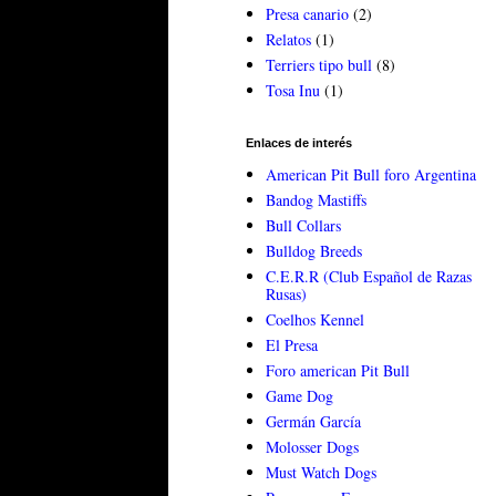
Presa canario
(2)
Relatos
(1)
Terriers tipo bull
(8)
Tosa Inu
(1)
Enlaces de interés
American Pit Bull foro Argentina
Bandog Mastiffs
Bull Collars
Bulldog Breeds
C.E.R.R (Club Español de Razas
Rusas)
Coelhos Kennel
El Presa
Foro american Pit Bull
Game Dog
Germán García
Molosser Dogs
Must Watch Dogs