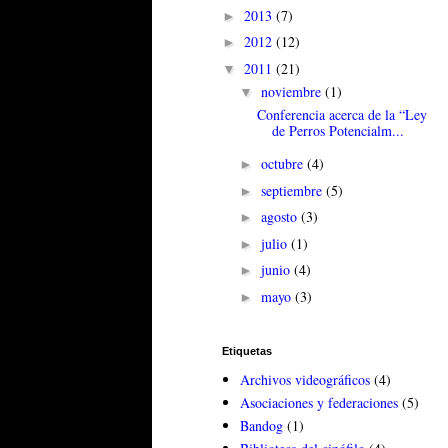
2013
(7)
►
2012
(12)
►
2011
(21)
▼
noviembre
(1)
▼
Conferencia acerca de la “Ley
de Perros Potencialm...
octubre
(4)
►
septiembre
(5)
►
agosto
(3)
►
julio
(1)
►
junio
(4)
►
mayo
(3)
►
Etiquetas
Archivos videográficos
(4)
Asociaciones y federaciones
(5)
Bandog
(1)