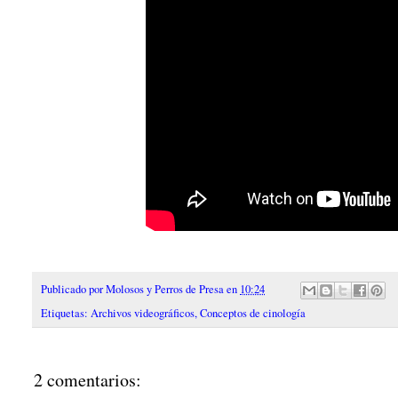
Publicado por
Molosos y Perros de Presa
en
10:24
Etiquetas:
Archivos videográficos
,
Conceptos de cinología
2 comentarios: