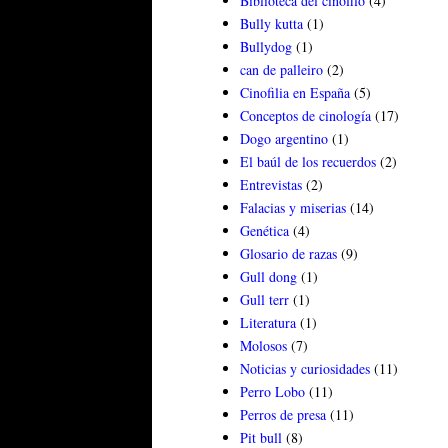
Biblioteca del cinófilo
(4)
Bully kutta
(1)
Bullydog
(1)
can de palleiro
(2)
Cinofilia en España
(5)
Conceptos de cinología
(17)
Dogo argentino
(1)
El baúl de los recuerdos
(2)
Entrevistas
(2)
Falacias y miserias
(14)
Genética
(4)
Glosario de razas
(9)
Gull dong
(1)
Gull terr
(1)
Literatura
(1)
Molosos
(7)
Noticias y curiosidades
(11)
Perro Lobo
(11)
Perros de presa
(11)
Pit bull
(8)