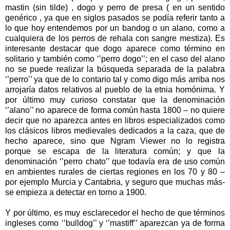
mastin (sin tilde) , dogo y perro de presa ( en un sentido
genérico , ya que en siglos pasados se podía referir tanto a
lo que hoy entendemos por un bandog o un alano, como a
cualquiera de los perros de rehala con sangre mestiza). Es
interesante destacar que dogo aparece como término en
solitario y también como ‘’perro dogo’’; en el caso del alano
no se puede realizar la búsqueda separada de la palabra
‘’perro’’ ya que de lo contario tal y como digo más arriba nos
arrojaría datos relativos al pueblo de la etnia homónima. Y
por último muy curioso constatar que la denominación
‘’alano’’ no aparece de forma común hasta 1800 – no quiere
decir que no aparezca antes en libros especializados como
los clásicos libros medievales dedicados a la caza, que de
hecho aparece, sino que Ngram Viewer no lo registra
porque se escapa de la literatura común; y que la
denominación ‘’perro chato’’ que todavía era de uso común
en ambientes rurales de ciertas regiones en los 70 y 80 –
por ejemplo Murcia y Cantabria, y seguro que muchas más-
se empieza a detectar en torno a 1900.
Y por último, es muy esclarecedor el hecho de que términos
ingleses como ‘’bulldog’’ y ‘’mastiff’’ aparezcan ya de forma