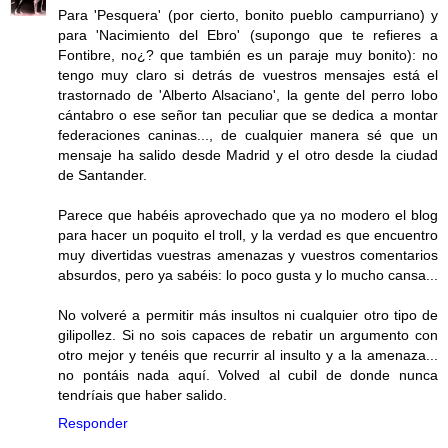
Para 'Pesquera' (por cierto, bonito pueblo campurriano) y
para 'Nacimiento del Ebro' (supongo que te refieres a
Fontibre, no¿? que también es un paraje muy bonito): no
tengo muy claro si detrás de vuestros mensajes está el
trastornado de 'Alberto Alsaciano', la gente del perro lobo
cántabro o ese señor tan peculiar que se dedica a montar
federaciones caninas..., de cualquier manera sé que un
mensaje ha salido desde Madrid y el otro desde la ciudad
de Santander.
Parece que habéis aprovechado que ya no modero el blog
para hacer un poquito el troll, y la verdad es que encuentro
muy divertidas vuestras amenazas y vuestros comentarios
absurdos, pero ya sabéis: lo poco gusta y lo mucho cansa...
No volveré a permitir más insultos ni cualquier otro tipo de
gilipollez. Si no sois capaces de rebatir un argumento con
otro mejor y tenéis que recurrir al insulto y a la amenaza...
no pontáis nada aquí. Volved al cubil de donde nunca
tendríais que haber salido.
Responder