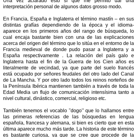
Una vez aclarado esto sí que me permito dar una
interpretación personal de algunos datos grosso modo.
En Francia, España e Inglaterra el término mastín – en sus
distintas grafías dependiendo de la época y el idioma-
aparece en los primeros años del rango de búsqueda, lo
cual encaja bastante bien con una de las explicaciones
acerca del origen del término que lo sitúa en el entorno de la
Francia medieval de donde pudo pasar a Inglaterra y a
España respectivamente . La relación del país galo e
Inglaterra hasta el fin de la Guerra de los Cien años es
literalmente de vecindad, ya que parte del suelo francés
está ocupado por señores feudales del otro lado del Canal
de La Mancha. Y por otro lado todos los reinos norteños de
la Península Ibérica mantienen también a través de toda la
Edad Media un flujo de comunicación intensísima tanto a
nivel cultural, dinástico, comercial, religioso etc.
También tenemos el vocablo ''dogo’’ que lo hallamos entre
las primeras referencias de las búsquedas en lengua
española, francesa y alemana, si bien es cierto que en esta
última aparece mucho más tarde. La historia de este término
es bastante curiosa, ya que se cree que procede de la