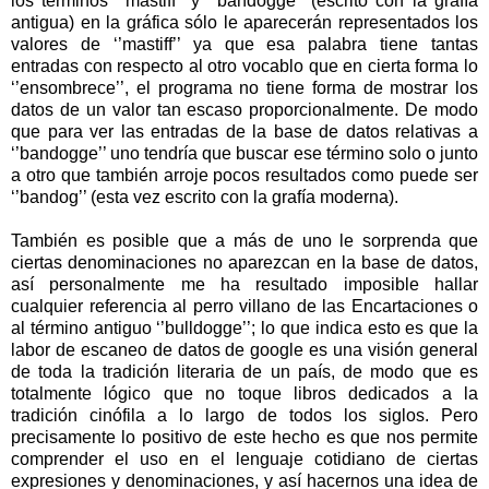
los términos ‘’mastiff’’ y ‘’bandogge’’ (escrito con la grafía
antigua) en la gráfica sólo le aparecerán representados los
valores de ‘’mastiff’’ ya que esa palabra tiene tantas
entradas con respecto al otro vocablo que en cierta forma lo
‘’ensombrece’’, el programa no tiene forma de mostrar los
datos de un valor tan escaso proporcionalmente. De modo
que para ver las entradas de la base de datos relativas a
‘’bandogge’’ uno tendría que buscar ese término solo o junto
a otro que también arroje pocos resultados como puede ser
‘’bandog’’ (esta vez escrito con la grafía moderna).
También es posible que a más de uno le sorprenda que
ciertas denominaciones no aparezcan en la base de datos,
así personalmente me ha resultado imposible hallar
cualquier referencia al perro villano de las Encartaciones o
al término antiguo ‘’bulldogge’’; lo que indica esto es que la
labor de escaneo de datos de google es una visión general
de toda la tradición literaria de un país, de modo que es
totalmente lógico que no toque libros dedicados a la
tradición cinófila a lo largo de todos los siglos. Pero
precisamente lo positivo de este hecho es que nos permite
comprender el uso en el lenguaje cotidiano de ciertas
expresiones y denominaciones, y así hacernos una idea de