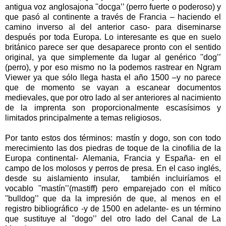
antigua voz anglosajona ''docga’’ (perro fuerte o poderoso) y
que pasó al continente a través de Francia – haciendo el
camino inverso al del anterior caso- para diseminarse
después por toda Europa. Lo interesante es que en suelo
británico parece ser que desaparece pronto con el sentido
original, ya que simplemente da lugar al genérico ''dog’’
(perro), y por eso mismo no la podemos rastrear en Ngram
Viewer ya que sólo llega hasta el año 1500 –y no parece
que de momento se vayan a escanear documentos
medievales, que por otro lado al ser anteriores al nacimiento
de la imprenta son proporcionalmente escasísimos y
limitados principalmente a temas religiosos.
Por tanto estos dos términos: mastín y dogo, son con todo
merecimiento las dos piedras de toque de la cinofilia de la
Europa continental- Alemania, Francia y España- en el
campo de los molosos y perros de presa. En el caso inglés,
desde su aislamiento insular, también incluiríamos el
vocablo ''mastín’’(mastiff) pero emparejado con el mítico
''bulldog’’ que da la impresión de que, al menos en el
registro bibliográfico -y de 1500 en adelante- es un término
que sustituye al ''dogo’’ del otro lado del Canal de La